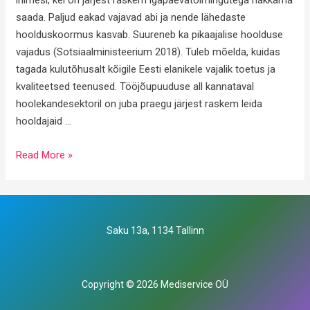
inimesi, kel on järjest raskem igapäevatoimingutega hakkama
saada. Paljud eakad vajavad abi ja nende lähedaste
hoolduskoormus kasvab. Suureneb ka pikaajalise hoolduse
vajadus (Sotsiaalministeerium 2018). Tuleb mõelda, kuidas
tagada kulutõhusalt kõigile Eesti elanikele vajalik toetus ja
kvaliteetsed teenused. Tööjõupuuduse all kannataval
hoolekandesektoril on juba praegu järjest raskem leida
hooldajaid …
Abistavad
Read More »
digilahendused
–
tuleviku
hooldustöö
Saku 13a, 1134 Tallinn
võti
Copyright © 2026 Mediservice OÜ