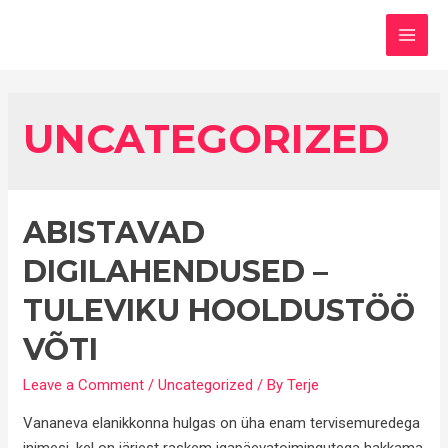
Skip
to
MAI
content
MEN
UNCATEGORIZED
ABISTAVAD
DIGILAHENDUSED –
TULEVIKU HOOLDUSTÖÖ
VÕTI
Leave a Comment
/
Uncategorized
/ By
Terje
Vananeva elanikkonna hulgas on üha enam tervisemuredega